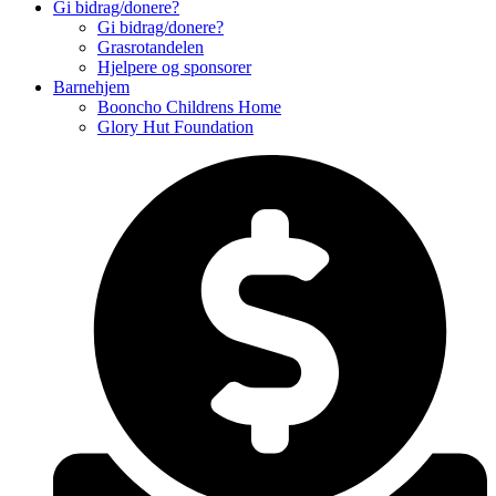
Gi bidrag/donere?
Gi bidrag/donere?
Grasrotandelen
Hjelpere og sponsorer
Barnehjem
Booncho Childrens Home
Glory Hut Foundation