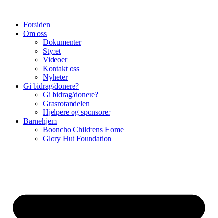
Skip
to
Forsiden
content
Om oss
Dokumenter
Styret
Videoer
Kontakt oss
Nyheter
Gi bidrag/donere?
Gi bidrag/donere?
Grasrotandelen
Hjelpere og sponsorer
Barnehjem
Booncho Childrens Home
Glory Hut Foundation