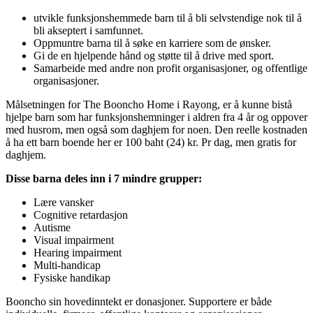
utvikle funksjonshemmede barn til å bli selvstendige nok til å
bli akseptert i samfunnet.
Oppmuntre barna til å søke en karriere som de ønsker.
Gi de en hjelpende hånd og støtte til å drive med sport.
Samarbeide med andre non profit organisasjoner, og offentlige
organisasjoner.
Målsetningen for The Booncho Home i Rayong, er å kunne bistå
hjelpe barn som har funksjonshemninger i aldren fra 4 år og oppover
med husrom, men også som daghjem for noen. Den reelle kostnaden
å ha ett barn boende her er 100 baht (24) kr. Pr dag, men gratis for
daghjem.
Disse barna deles inn i 7 mindre grupper:
Lære vansker
Cognitive retardasjon
Autisme
Visual impairment
Hearing impairment
Multi-handicap
Fysiske handikap
Booncho sin hovedinntekt er donasjoner. Supportere er både