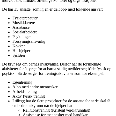
individuelle, firmaer, offentlige kontorer og organisasjoner.
De har 35 ansatte, som igjen er delt opp med følgende ansvar:
Fysioterapauter
Musikklærere
Assistanse
Sosialarbeidere
Psykologer
Forsyningsansvarlig
Kokker
Hushjelper
Sjåfører
De bryr seg om barnas livskvalitet. Derfor har de forskjellige
aktiviteter for å sørge for at barna stadig utvikler seg både fysisk og
psykisk. Så de sørger for treningsaktiviteter som for eksempel:
Egentrening
Å bo med andre mennesker
Arbeidstrening
Aktiv fysisk trening
I tillegg har de flere prosjekter for de ansatte for at de skal få
en bedre bakgrunn når de hjelper barn
Religionstrening (Kristent verdigrunnlag)
Assistanse for mennesker med handikap