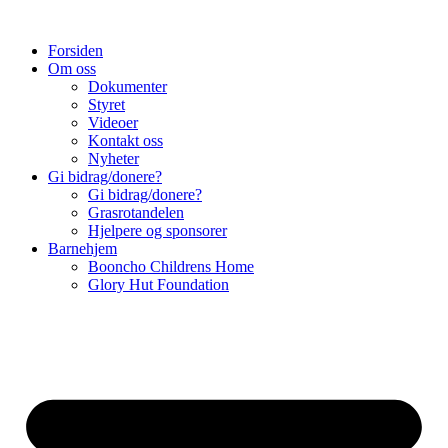
Skip
to
Forsiden
content
Om oss
Dokumenter
Styret
Videoer
Kontakt oss
Nyheter
Gi bidrag/donere?
Gi bidrag/donere?
Grasrotandelen
Hjelpere og sponsorer
Barnehjem
Booncho Childrens Home
Glory Hut Foundation