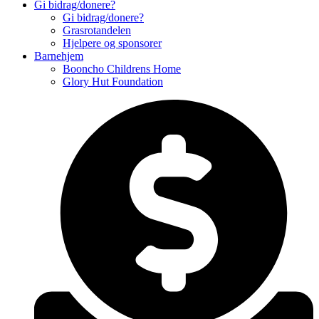
Gi bidrag/donere?
Gi bidrag/donere?
Grasrotandelen
Hjelpere og sponsorer
Barnehjem
Booncho Childrens Home
Glory Hut Foundation