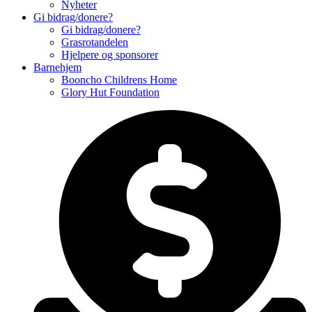
Nyheter
Gi bidrag/donere?
Gi bidrag/donere?
Grasrotandelen
Hjelpere og sponsorer
Barnehjem
Booncho Childrens Home
Glory Hut Foundation