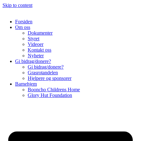
Skip to content
Forsiden
Om oss
Dokumenter
Styret
Videoer
Kontakt oss
Nyheter
Gi bidrag/donere?
Gi bidrag/donere?
Grasrotandelen
Hjelpere og sponsorer
Barnehjem
Booncho Childrens Home
Glory Hut Foundation