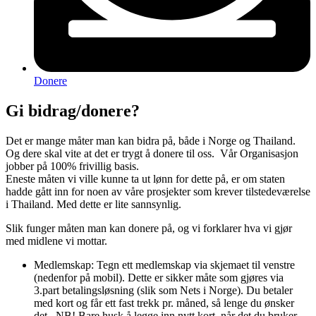
Donere
Gi bidrag/donere?
Det er mange måter man kan bidra på, både i Norge og Thailand.
Og dere skal vite at det er trygt å donere til oss. Vår Organisasjon
jobber på 100% frivillig basis.
Eneste måten vi ville kunne ta ut lønn for dette på, er om staten
hadde gått inn for noen av våre prosjekter som krever tilstedeværelse
i Thailand. Med dette er lite sannsynlig.
Slik funger måten man kan donere på, og vi forklarer hva vi gjør
med midlene vi mottar.
Medlemskap: Tegn ett medlemskap via skjemaet til venstre
(nedenfor på mobil). Dette er sikker måte som gjøres via
3.part betalingsløsning (slik som Nets i Norge). Du betaler
med kort og får ett fast trekk pr. måned, så lenge du ønsker
det. NB! Bare husk å legge inn nytt kort, når det du bruker