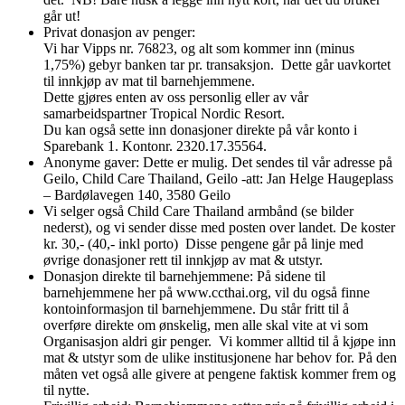
går ut!
Privat donasjon av penger:
Vi har Vipps nr. 76823, og alt som kommer inn (minus
1,75%) gebyr banken tar pr. transaksjon. Dette går uavkortet
til innkjøp av mat til barnehjemmene.
Dette gjøres enten av oss personlig eller av vår
samarbeidspartner Tropical Nordic Resort.
Du kan også sette inn donasjoner direkte på vår konto i
Sparebank 1. Kontonr. 2320.17.35564.
Anonyme gaver: Dette er mulig. Det sendes til vår adresse på
Geilo, Child Care Thailand, Geilo -att: Jan Helge Haugeplass
– Bardølavegen 140, 3580 Geilo
Vi selger også Child Care Thailand armbånd (se bilder
nederst), og vi sender disse med posten over landet. De koster
kr. 30,- (40,- inkl porto) Disse pengene går på linje med
øvrige donasjoner rett til innkjøp av mat & utstyr.
Donasjon direkte til barnehjemmene: På sidene til
barnehjemmene her på www.ccthai.org, vil du også finne
kontoinformasjon til barnehjemmene. Du står fritt til å
overføre direkte om ønskelig, men alle skal vite at vi som
Organisasjon aldri gir penger. Vi kommer alltid til å kjøpe inn
mat & utstyr som de ulike institusjonene har behov for. På den
måten vet også alle givere at pengene faktisk kommer frem og
til nytte.