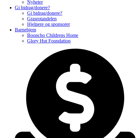
Nyheter
Gi bidrag/donere?
Gi bidrag/donere?
Grasrotandelen
Hjelpere og sponsorer
Barnehjem
Booncho Childrens Home
Glory Hut Foundation