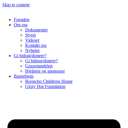
Skip to content
Forsiden
Om oss
Dokumenter
Styret
Videoer
Kontakt oss
Nyheter
Gi bidrag/donere?
Gi bidrag/donere?
Grasrotandelen
Hjelpere og sponsorer
Barnehjem
Booncho Childrens Home
Glory Hut Foundation