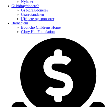
Nyheter
Gi bidrag/donere?
Gi bidrag/donere?
Grasrotandelen
Hjelpere og sponsorer
Barnehjem
Booncho Childrens Home
Glory Hut Foundation