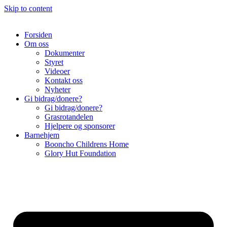
Skip to content
Forsiden
Om oss
Dokumenter
Styret
Videoer
Kontakt oss
Nyheter
Gi bidrag/donere?
Gi bidrag/donere?
Grasrotandelen
Hjelpere og sponsorer
Barnehjem
Booncho Childrens Home
Glory Hut Foundation